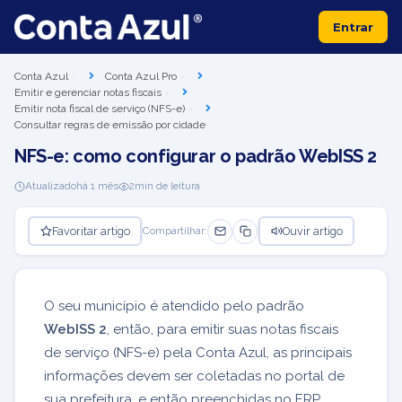
Entrar
Conta Azul
Conta Azul Pro
Emitir e gerenciar notas fiscais
Emitir nota fiscal de serviço (NFS-e)
Consultar regras de emissão por cidade
NFS-e: como configurar o padrão WebISS 2
Atualizado
há 1 mês
2
min de leitura
Favoritar artigo
Ouvir artigo
Compartilhar:
O seu município é atendido pelo padrão
WebISS 2
, então, para emitir suas notas fiscais
de serviço (NFS-e) pela Conta Azul, as principais
informações devem ser coletadas no portal de
sua prefeitura, e então preenchidas no ERP.