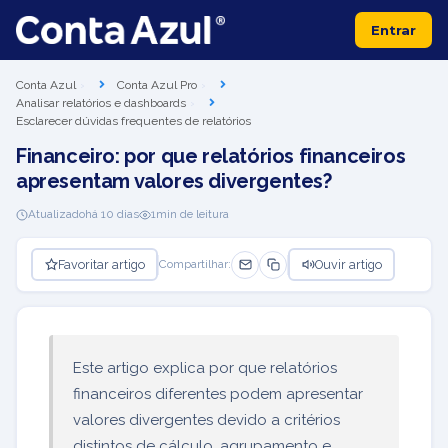
Entrar
Conta Azul
Conta Azul Pro
Analisar relatórios e dashboards
Esclarecer dúvidas frequentes de relatórios
Financeiro: por que relatórios financeiros
apresentam valores divergentes?
Atualizado
há 10 dias
1
min de leitura
Favoritar artigo
Ouvir artigo
Compartilhar:
Este artigo explica por que relatórios
financeiros diferentes podem apresentar
valores divergentes devido a critérios
distintos de cálculo, agrupamento e