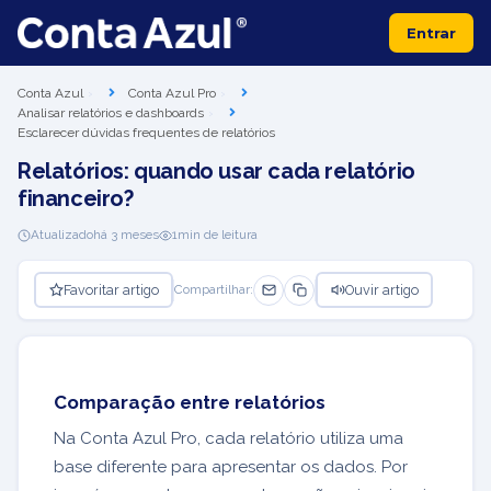
Entrar
Conta Azul
Conta Azul Pro
Analisar relatórios e dashboards
Esclarecer dúvidas frequentes de relatórios
Relatórios: quando usar cada relatório
financeiro?
Atualizado
há 3 meses
1
min de leitura
Favoritar artigo
Ouvir artigo
Compartilhar:
Comparação entre relatórios
Na Conta Azul Pro, cada relatório utiliza uma
base diferente para apresentar os dados. Por