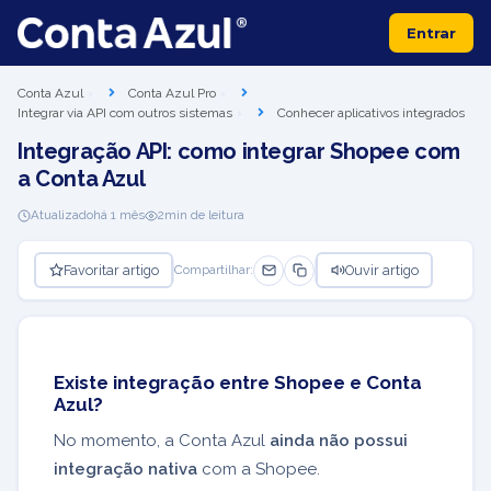
Entrar
Conta Azul
Conta Azul Pro
Integrar via API com outros sistemas
Conhecer aplicativos integrados
Integração API: como integrar Shopee com
a Conta Azul
Atualizado
há 1 mês
2
min de leitura
Favoritar artigo
Ouvir artigo
Compartilhar:
Existe integração entre Shopee e Conta
Azul?
No momento, a Conta Azul
ainda não possui
integração nativa
com a Shopee.