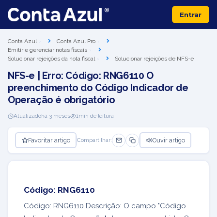
Entrar
Conta Azul
Conta Azul Pro
Emitir e gerenciar notas fiscais
Solucionar rejeições da nota fiscal
Solucionar rejeições de NFS-e
NFS-e | Erro: Código: RNG6110 O
preenchimento do Código Indicador de
Operação é obrigatório
Atualizado
há 3 meses
1
min de leitura
Favoritar artigo
Ouvir artigo
Compartilhar:
Código: RNG6110
Código: RNG6110 Descrição: O campo "Código