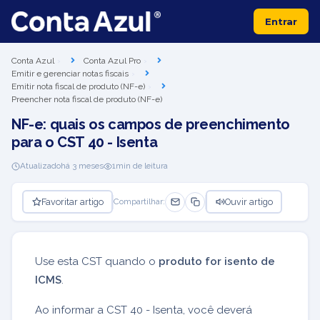
Entrar
Conta Azul
Conta Azul Pro
Emitir e gerenciar notas fiscais
Emitir nota fiscal de produto (NF-e)
Preencher nota fiscal de produto (NF-e)
NF-e: quais os campos de preenchimento
para o CST 40 - Isenta
Atualizado
há 3 meses
1
min de leitura
Favoritar artigo
Ouvir artigo
Compartilhar:
Use esta CST quando o
produto for isento de
ICMS
.
Ao informar a CST 40 - Isenta, você deverá