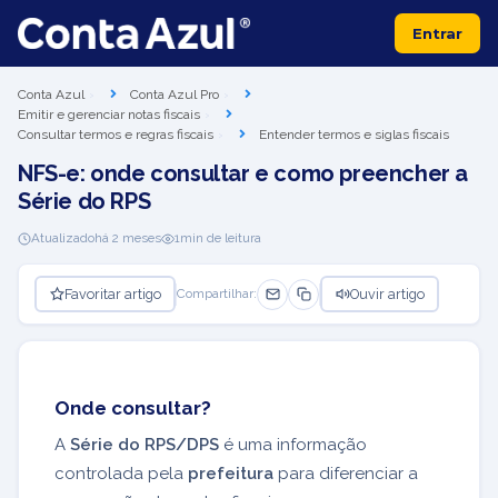
Entrar
Conta Azul
Conta Azul Pro
Emitir e gerenciar notas fiscais
Consultar termos e regras fiscais
Entender termos e siglas fiscais
NFS-e: onde consultar e como preencher a
Série do RPS
Atualizado
há 2 meses
1
min de leitura
Favoritar artigo
Ouvir artigo
Compartilhar:
Onde consultar?
A
Série do RPS/DPS
é uma informação
controlada pela
prefeitura
para diferenciar a