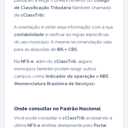
passaram a exigir o preenchimento do
Código
de Classificação Tributária
(também chamado
de
cClassTrib
).
A orientação é obter essa informação com a sua
contabilidade
e verificar as regras específicas
do seu município. A mesma recomendação vale
para as alíquotas de
IBS
e
CBS
.
Na
NFS-e
, além do
cClassTrib
, alguns
municípios também podem exigir outros
campos, como
Indicador de operação
e
NBS
(
Nomenclatura Brasileira de Serviços
).
Onde consultar no Padrão Nacional
Você pode consultar o
cClassTrib
acessando a
última
NFS-e
emitida diretamente pelo
Portal