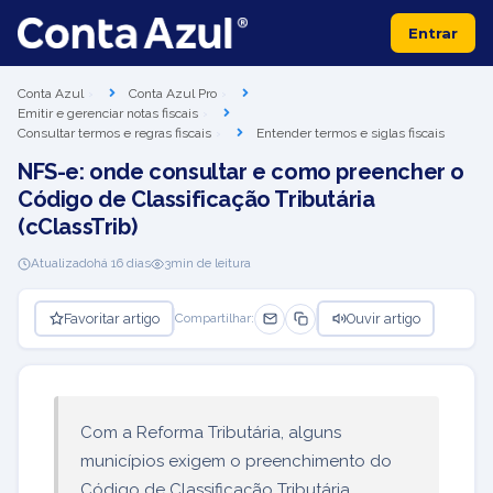
Entrar
Conta Azul
Conta Azul Pro
Emitir e gerenciar notas fiscais
Consultar termos e regras fiscais
Entender termos e siglas fiscais
NFS-e: onde consultar e como preencher o
Código de Classificação Tributária
(cClassTrib)
Atualizado
há 16 dias
3
min de leitura
Favoritar artigo
Ouvir artigo
Compartilhar:
Com a Reforma Tributária, alguns
municípios exigem o preenchimento do
Código de Classificação Tributária