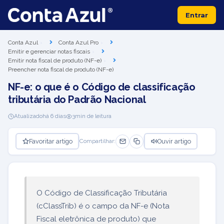
Entrar
Conta Azul
Conta Azul Pro
Emitir e gerenciar notas fiscais
Emitir nota fiscal de produto (NF-e)
Preencher nota fiscal de produto (NF-e)
NF-e: o que é o Código de classificação
tributária do Padrão Nacional
Atualizado
há 6 dias
3
min de leitura
Favoritar artigo
Ouvir artigo
Compartilhar:
O Código de Classificação Tributária
(cClassTrib) é o campo da NF-e (Nota
Fiscal eletrônica de produto) que