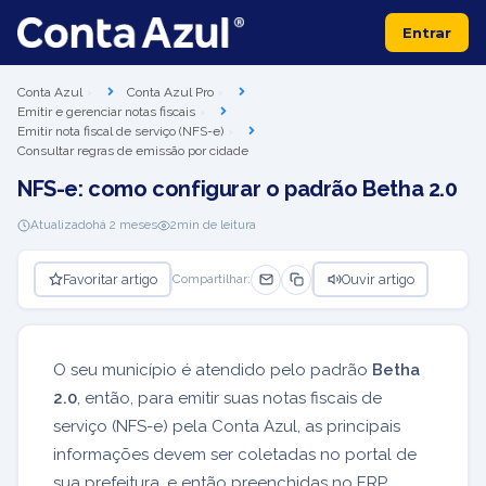
Entrar
Conta Azul
Conta Azul Pro
Emitir e gerenciar notas fiscais
Emitir nota fiscal de serviço (NFS-e)
Consultar regras de emissão por cidade
NFS-e: como configurar o padrão Betha 2.0
Atualizado
há 2 meses
2
min de leitura
Favoritar artigo
Ouvir artigo
Compartilhar:
O seu município é atendido pelo padrão
Betha
2.0
, então, para emitir suas notas fiscais de
serviço (NFS-e) pela Conta Azul, as principais
informações devem ser coletadas no portal de
sua prefeitura, e então preenchidas no ERP.