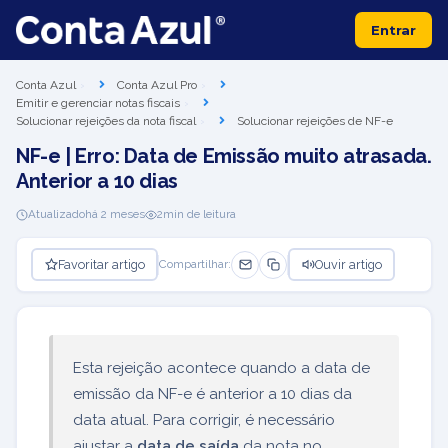
Entrar
Conta Azul
Conta Azul Pro
Emitir e gerenciar notas fiscais
Solucionar rejeições da nota fiscal
Solucionar rejeições de NF-e
NF-e | Erro: Data de Emissão muito atrasada.
Anterior a 10 dias
Atualizado
há 2 meses
2
min de leitura
Favoritar artigo
Ouvir artigo
Compartilhar:
Esta rejeição acontece quando a data de
emissão da NF-e é anterior a 10 dias da
data atual. Para corrigir, é necessário
ajustar a
data de saída
da nota no