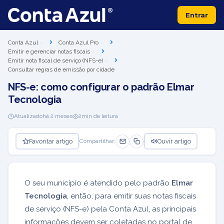
Entrar
Conta Azul
Conta Azul Pro
Emitir e gerenciar notas fiscais
Emitir nota fiscal de serviço (NFS-e)
Consultar regras de emissão por cidade
NFS-e: como configurar o padrão Elmar
Tecnologia
Atualizado
há 2 meses
2
min de leitura
Favoritar artigo
Ouvir artigo
Compartilhar:
O seu município é atendido pelo padrão
Elmar
Tecnologia
, então, para emitir suas notas fiscais
de serviço (NFS-e) pela Conta Azul, as principais
informações devem ser coletadas no portal de