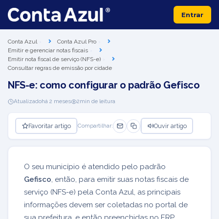
Entrar
Conta Azul
Conta Azul Pro
Emitir e gerenciar notas fiscais
Emitir nota fiscal de serviço (NFS-e)
Consultar regras de emissão por cidade
NFS-e: como configurar o padrão Gefisco
Atualizado
há 2 meses
2
min de leitura
Favoritar artigo
Ouvir artigo
Compartilhar:
O seu município é atendido pelo padrão
Gefisco
, então, para emitir suas notas fiscais de
serviço (NFS-e) pela Conta Azul, as principais
informações devem ser coletadas no portal de
sua prefeitura, e então preenchidas no ERP.