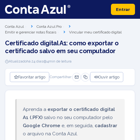
Entrar
Conta Azul
Conta Azul Pro
Emitir e gerenciar notas fiscais
Vincular meu certificado digital
Certificado digital A1: como exportar o
certificado salvo em seu computador
Atualizado
há 24 dias
4
min de leitura
Favoritar artigo
Ouvir artigo
Compartilhar:
Aprenda a
exportar o certificado digital
A1 (.PFX)
salvo no seu computador pelo
Google Chrome
e, em seguida,
cadastrar
o arquivo na Conta Azul.