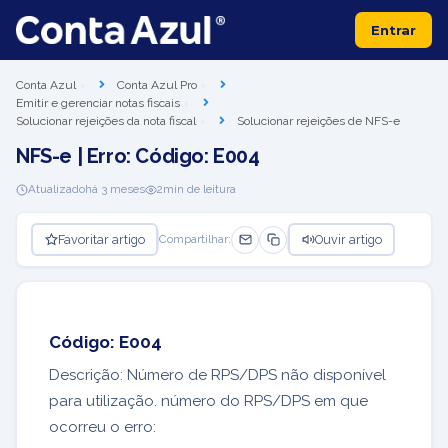
Entrar
Conta Azul
Conta Azul Pro
Emitir e gerenciar notas fiscais
Solucionar rejeições da nota fiscal
Solucionar rejeições de NFS-e
NFS-e | Erro: Código: E004
Atualizado
há 3 meses
2
min de leitura
Favoritar artigo
Ouvir artigo
Compartilhar:
Código: E004
Descrição: Número de RPS/DPS não disponível
para utilização. número do RPS/DPS em que
ocorreu o erro: