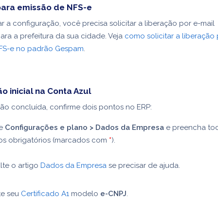
para emissão de NFS-e
ar a configuração, você precisa solicitar a liberação por e-mail
ara a prefeitura da sua cidade. Veja
como solicitar a liberação
FS-e no padrão Gespam
.
o inicial na Conta Azul
ão concluída, confirme dois pontos no ERP:
se
Configurações e plano > Dados da Empresa
e preencha to
s obrigatórios (marcados com
*
).
lte o artigo
Dados da Empresa
se precisar de ajuda.
te seu
Certificado A1
modelo
e-CNPJ
.