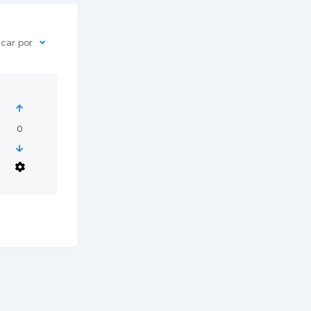
icar por
0