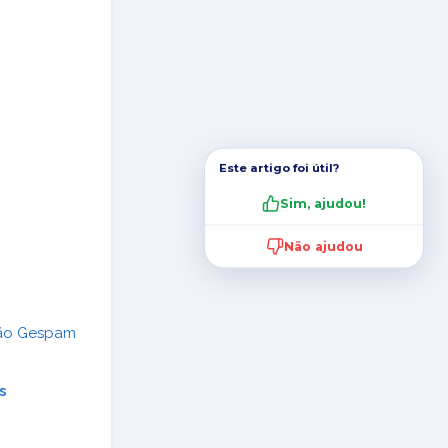
Este artigo foi útil?
Sim, ajudou!
Não ajudou
ão Gespam
s