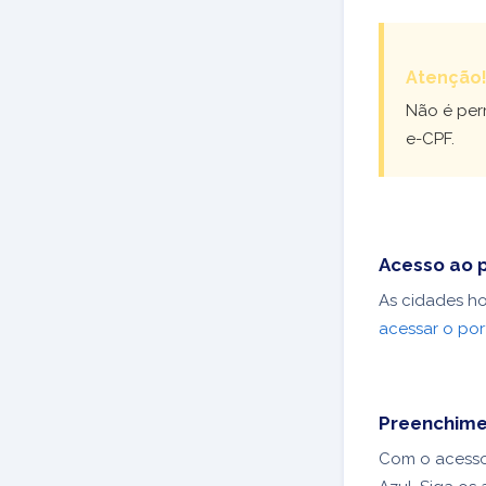
Atenção
Não é perm
e-CPF.
Acesso ao p
As cidades h
acessar o por
Preenchime
Com o acesso 