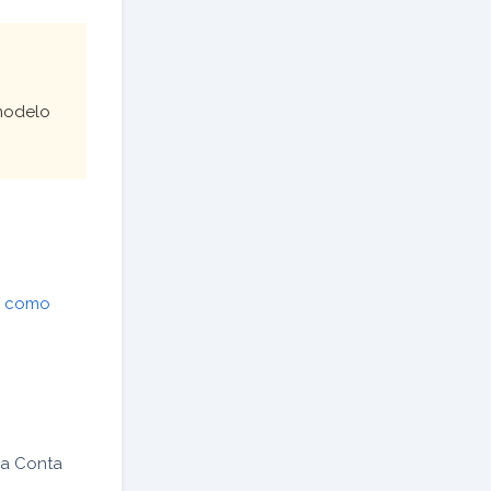
 modelo
a
como
na Conta