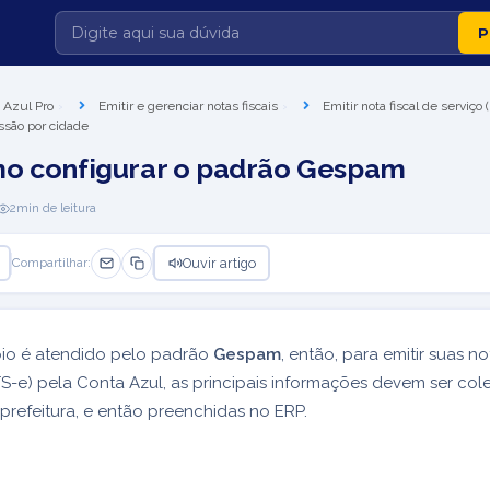
 Azul Pro
Emitir e gerenciar notas fiscais
Emitir nota fiscal de serviço
ssão por cidade
mo configurar o padrão Gespam
2
min de leitura
Ouvir artigo
Compartilhar:
pio é atendido pelo padrão
Gespam
, então, para emitir suas no
FS-e) pela Conta Azul, as principais informações devem ser col
 prefeitura, e então preenchidas no ERP.