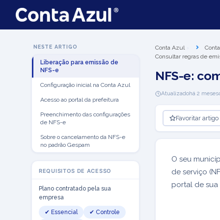
NESTE ARTIGO
Conta Azul
Conta
Consultar regras de emi
Liberação para emissão de
NFS-e
NFS-e: co
Configuração inicial na Conta Azul
Atualizado
há 2 meses
Acesso ao portal da prefeitura
Preenchimento das configurações
Favoritar artigo
de NFS-e
Sobre o cancelamento da NFS-e
no padrão Gespam
O seu municí
REQUISITOS DE ACESSO
de serviço (N
portal de sua
Plano contratado pela sua
empresa
✔ Essencial
✔ Controle