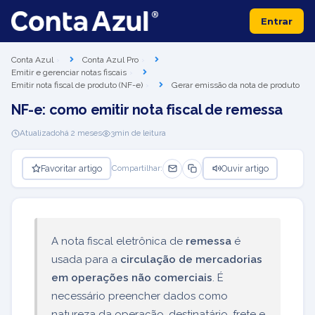
Entrar
Conta Azul
Conta Azul Pro
Emitir e gerenciar notas fiscais
Emitir nota fiscal de produto (NF-e)
Gerar emissão da nota de produto
NF-e: como emitir nota fiscal de remessa
Atualizado
há 2 meses
3
min de leitura
Favoritar artigo
Ouvir artigo
Compartilhar:
A nota fiscal eletrônica de
remessa
é
usada para a
circulação de mercadorias
em operações não comerciais
. É
necessário preencher dados como
natureza da operação, destinatário, frete e