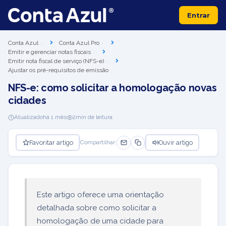
Entrar
Conta Azul
Conta Azul Pro
Emitir e gerenciar notas fiscais
Emitir nota fiscal de serviço (NFS-e)
Ajustar os pré-requisitos de emissão
NFS-e: como solicitar a homologação novas
cidades
Atualizado
há 1 mês
2
min de leitura
Favoritar artigo
Ouvir artigo
Compartilhar:
Este artigo oferece uma orientação
detalhada sobre como solicitar a
homologação de uma cidade para