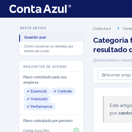
NESTE ARTIGO
Conta Azul
Conta
Quando usar
Categoria 
Como visualizar as receitas por
resultado 
centro de custo
Atualizado
há 2 meses
REQUISITOS DE ACESSO
Favoritar artigo
Plano contratado pela sua
empresa
✔ Essencial
✔ Controle
✔ Avançado
Este arti
✔ Performance
por
centr
Plano contratado por parceiro
Conta Azul Pro