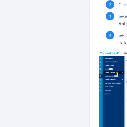
Cli
Sele
Apl
Se n
cate