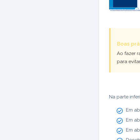
Boas prá
Ao fazer r
para evit
Na parte infer
Em abe
Em ab
Em ab
Receb