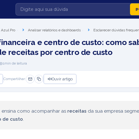
 Azul Pro
Analisar relatórios e dashboards
Esclarecer dúvidas frequen
financeira e centro de custo: como s
de receitas por centro de custo
1
min de leitura
Ouvir artigo
Compartilhar:
go ensina como acompanhar as
receitas
da sua empresa segme
o de custo
.