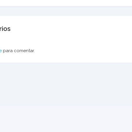
ios
e
para comentar.