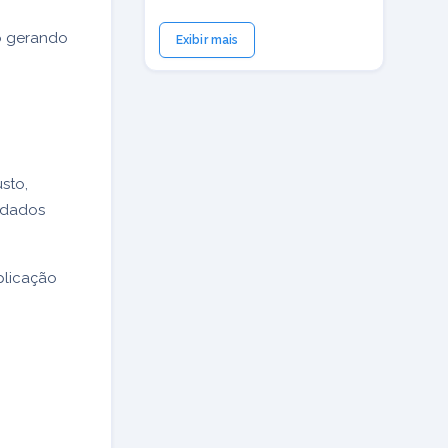
ão gerando
Exibir mais
sto,
 dados
xplicação