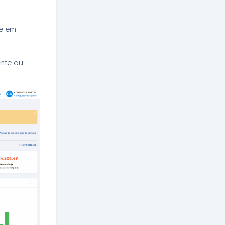
ue em
ente ou