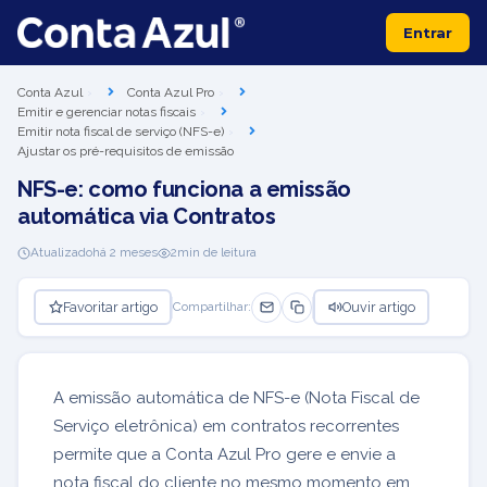
Entrar
Conta Azul
Conta Azul Pro
Emitir e gerenciar notas fiscais
Emitir nota fiscal de serviço (NFS-e)
Ajustar os pré-requisitos de emissão
NFS-e: como funciona a emissão
automática via Contratos
Atualizado
há 2 meses
2
min de leitura
Favoritar artigo
Ouvir artigo
Compartilhar:
A emissão automática de NFS-e (Nota Fiscal de
Serviço eletrônica) em contratos recorrentes
permite que a Conta Azul Pro gere e envie a
nota fiscal do cliente no mesmo momento em