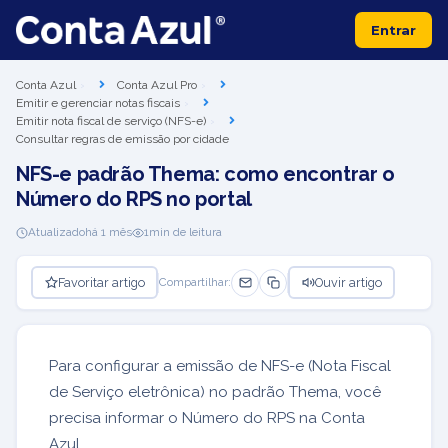
Entrar
Conta Azul
Conta Azul Pro
Emitir e gerenciar notas fiscais
Emitir nota fiscal de serviço (NFS-e)
Consultar regras de emissão por cidade
NFS-e padrão Thema: como encontrar o
Número do RPS no portal
Atualizado
há 1 mês
1
min de leitura
Favoritar artigo
Ouvir artigo
Compartilhar:
Para configurar a emissão de NFS-e (Nota Fiscal
de Serviço eletrônica) no padrão Thema, você
precisa informar o Número do RPS na Conta
Azul.