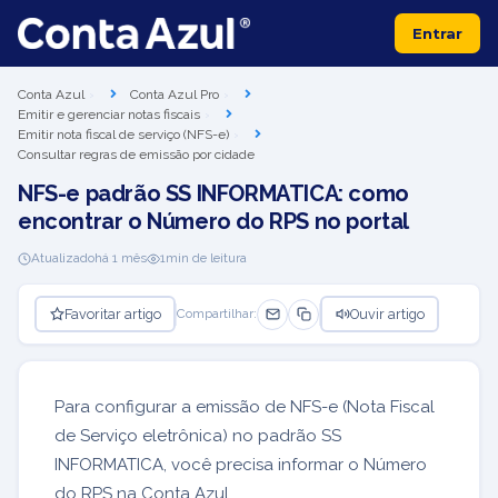
Entrar
Conta Azul
Conta Azul Pro
Emitir e gerenciar notas fiscais
Emitir nota fiscal de serviço (NFS-e)
Consultar regras de emissão por cidade
NFS-e padrão SS INFORMATICA: como
encontrar o Número do RPS no portal
Atualizado
há 1 mês
1
min de leitura
Favoritar artigo
Ouvir artigo
Compartilhar:
Para configurar a emissão de NFS-e (Nota Fiscal
de Serviço eletrônica) no padrão SS
INFORMATICA, você precisa informar o Número
do RPS na Conta Azul.