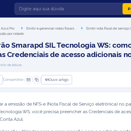
 Azul Pro
Emitir e gerenciar notas fiscais
Emitir nota fiscal de serviço
ssão por cidade
rão Smarapd SIL Tecnologia WS: com
as Credenciais de acesso adicionais no
1
min de leitura
Ouvir artigo
Compartilhar:
ar a emissão de NFS-e (Nota Fiscal de Serviço eletrônica) no p
Tecnologia WS, você precisa preencher as Credenciais de ace
 Conta Azul.