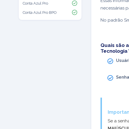
Essas informa
Conta Azul Pro
necessárias p
Conta Azul Pro BPO
No padrão Sm
Quais são a
Tecnologia
Usuár
Senh
Importan
Se a senh
MAIÚSCU