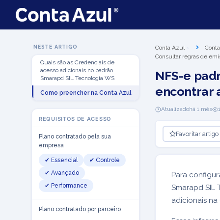
NESTE ARTIGO
Conta Azul
Conta
Consultar regras de emi
Quais são as Credenciais de
acesso adicionais no padrão
NFS-e pad
Smarapd SIL Tecnologia WS
encontrar 
Como preencher na Conta Azul
Atualizado
há 1 mês
REQUISITOS DE ACESSO
Favoritar artigo
Plano contratado pela sua
empresa
✔ Essencial
✔ Controle
✔ Avançado
Para configur
✔ Performance
Smarapd SIL 
adicionais na
Plano contratado por parceiro