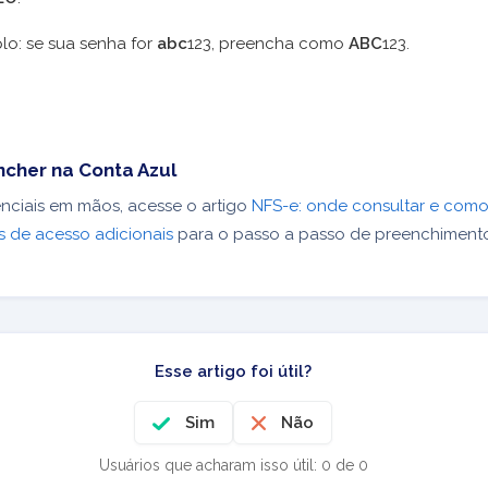
lo: se sua senha for
abc
123, preencha como
ABC
123.
cher na Conta Azul
nciais em mãos, acesse o artigo
NFS-e: onde consultar e com
s de acesso adicionais
para o passo a passo de preenchimento
Esse artigo foi útil?
Sim
Não
Usuários que acharam isso útil: 0 de 0