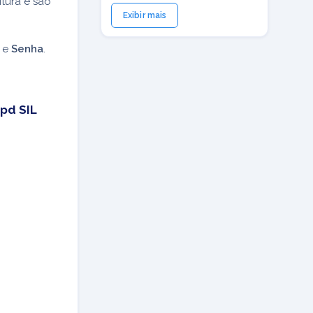
tura e são
Exibir mais
e
Senha
.
pd SIL