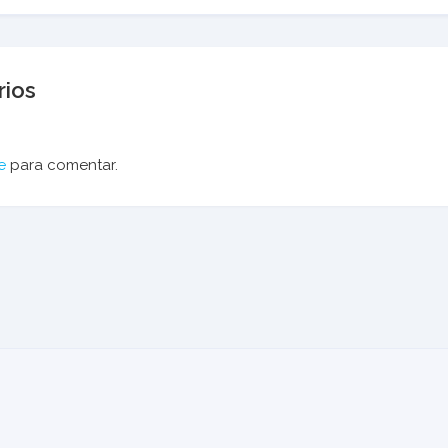
ios
e
para comentar.