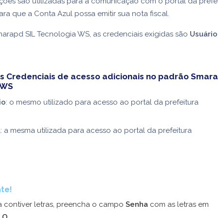
ções são utilizadas para a comunicação com o portal da prefei
ara que a Conta Azul possa emitir sua nota fiscal.
arapd SIL Tecnologia WS, as credenciais exigidas são
Usuário
s Credenciais de acesso adicionais no padrão Smara
 WS
io
: o mesmo utilizado para acesso ao portal da prefeitura
a
: a mesma utilizada para acesso ao portal da prefeitura
te!
a contiver letras, preencha o campo
Senha
com as letras em
LO
.