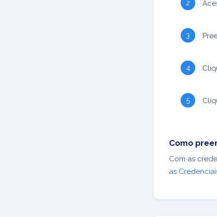
Ace
Pree
Cli
Cli
Como preen
Com as crede
as Credenciai