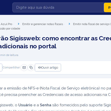
 Azul Pro
Emitir e gerenciar notas fiscais
Emitir nota fiscal de serviço
ssão por cidade
ão Sigissweb: como encontrar as Cre
adicionais no portal
1
min de leitura
Ouvir artigo
Compartilhar:
ar a emissão de NFS-e (Nota Fiscal de Serviço eletrônica) no p
cê precisa preencher as Credenciais de acesso adicionais na 
gissweb, o
Usuário
e a
Senha
são fornecidos pelo suporte Sig