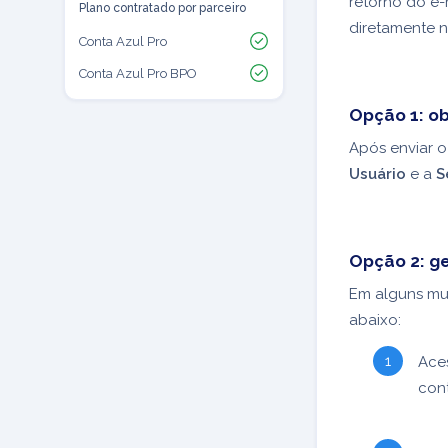
retorno do e-
Plano contratado por parceiro
diretamente n
Conta Azul Pro
Conta Azul Pro BPO
Opção 1: ob
Após enviar 
Usuário
e a
S
Opção 2: ge
Em alguns mun
abaixo:
Ace
cont