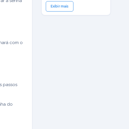
rar a senha
Exibir mais
rnará com o
os passos
nha do