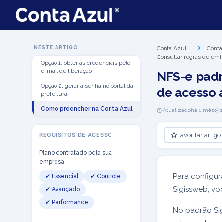
NESTE ARTIGO
Conta Azul
Conta
Consultar regras de emi
Opção 1: obter as credenciais pelo
e-mail de liberação
NFS-e padr
Opção 2: gerar a senha no portal da
de acesso 
prefeitura
Como preencher na Conta Azul
Atualizado
há 1 mês
Favoritar artigo
REQUISITOS DE ACESSO
Plano contratado pela sua
empresa
Para configur
✔ Essencial
✔ Controle
Sigissweb, vo
✔ Avançado
✔ Performance
No padrão Si