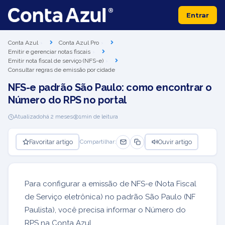
Entrar
Conta Azul
Conta Azul Pro
Emitir e gerenciar notas fiscais
Emitir nota fiscal de serviço (NFS-e)
Consultar regras de emissão por cidade
NFS-e padrão São Paulo: como encontrar o
Número do RPS no portal
Atualizado
há 2 meses
1
min de leitura
Favoritar artigo
Ouvir artigo
Compartilhar:
Para configurar a emissão de NFS-e (Nota Fiscal
de Serviço eletrônica) no padrão São Paulo (NF
Paulista), você precisa informar o Número do
RPS na Conta Azul.