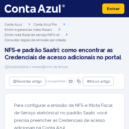
Entrar
Conta Azul
Conta Azul Pro
Emitir e gerenciar notas fiscais
Emitir nota fiscal de serviço (NFS-e)
Consultar regras de emissão por cidade
NFS-e padrão Saatri: como encontrar as
Credenciais de acesso adicionais no portal
Atualizado
há 2 meses
1
min de leitura
Favoritar artigo
Ouvir artigo
Compartilhar:
Para configurar a emissão de NFS-e (Nota Fiscal
de Serviço eletrônica) no padrão Saatri, você
precisa preencher as Credenciais de acesso
adicionais na Conta Azul.