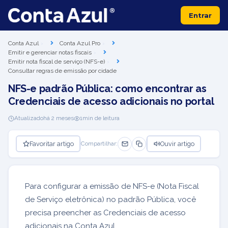
Entrar
Conta Azul
Conta Azul Pro
Emitir e gerenciar notas fiscais
Emitir nota fiscal de serviço (NFS-e)
Consultar regras de emissão por cidade
NFS-e padrão Pública: como encontrar as
Credenciais de acesso adicionais no portal
Atualizado
há 2 meses
1
min de leitura
Favoritar artigo
Ouvir artigo
Compartilhar:
Para configurar a emissão de NFS-e (Nota Fiscal
de Serviço eletrônica) no padrão Pública, você
precisa preencher as Credenciais de acesso
adicionais na Conta Azul.