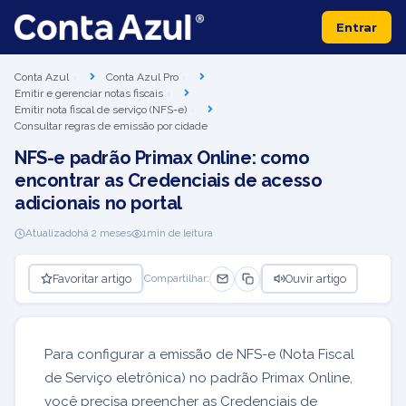
Entrar
Conta Azul
Conta Azul Pro
Emitir e gerenciar notas fiscais
Emitir nota fiscal de serviço (NFS-e)
Consultar regras de emissão por cidade
NFS-e padrão Primax Online: como
encontrar as Credenciais de acesso
adicionais no portal
Atualizado
há 2 meses
1
min de leitura
Favoritar artigo
Ouvir artigo
Compartilhar:
Para configurar a emissão de NFS-e (Nota Fiscal
de Serviço eletrônica) no padrão Primax Online,
você precisa preencher as Credenciais de