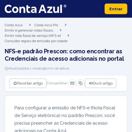
Entrar
Conta Azul
Conta Azul Pro
Emitir e gerenciar notas fiscais
Emitir nota fiscal de serviço (NFS-e)
Consultar regras de emissão por cidade
NFS-e padrão Prescon: como encontrar as
Credenciais de acesso adicionais no portal
Atualizado
há 2 meses
1
min de leitura
Favoritar artigo
Ouvir artigo
Compartilhar:
Para configurar a emissão de NFS-e (Nota Fiscal
de Serviço eletrônica) no padrão Prescon, você
precisa preencher as Credenciais de acesso
adicionais na Conta Azul.