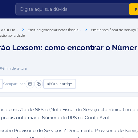
 Azul Pro
Emitir e gerenciar notas fiscais
Emitir nota fiscal de serviço
ssão por cidade
rão Lexsom: como encontrar o Númer
1
min de leitura
Ouvir artigo
Compartilhar:
ar a emissão de NFS-e (Nota Fiscal de Serviço eletrônica) no p
 precisa informar o Número do RPS na Conta Azul.
cibo Provisório de Serviços / Documento Provisório de Servi