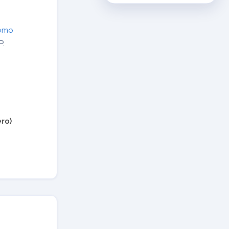
como
P.
ero)