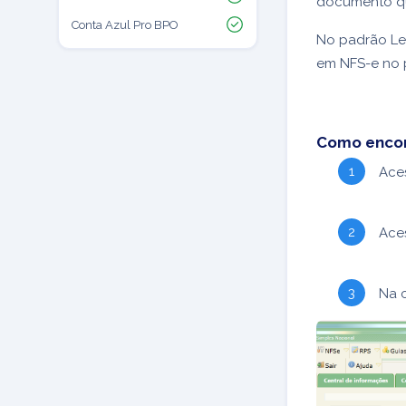
documento qu
Conta Azul Pro BPO
No padrão Le
em NFS-e no p
Como encon
Ace
Ace
Na 