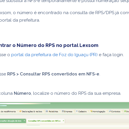
e substitui a NFS-e temporariamente e possui numeração seq
xsom, o número é encontrado na consulta de RPS/DPS já conv
ortal da prefeitura.
trar o Número do RPS no portal Lexsom
sse o
portal da prefeitura de Foz do Iguaçu (PR)
e faça login.
sse
RPS > Consultar RPS convertidos em NFS-e
.
coluna
Número
, localize o número do RPS da sua empresa.