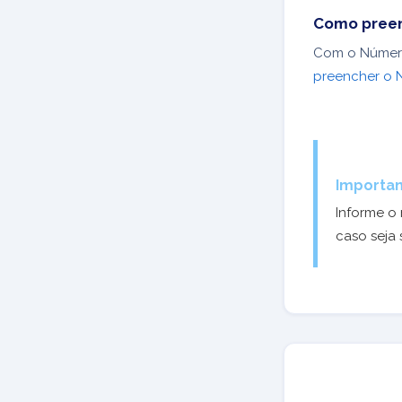
Como preen
Com o Número
preencher o 
Importan
Informe o
caso seja 