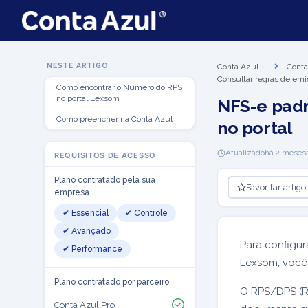
NESTE ARTIGO
Conta Azul
Conta
Consultar regras de emi
Como encontrar o Número do RPS
no portal Lexsom
NFS-e pad
Como preencher na Conta Azul
no portal
Atualizado
há 2 meses
REQUISITOS DE ACESSO
Plano contratado pela sua
Favoritar artigo
empresa
✔ Essencial
✔ Controle
✔ Avançado
Para configur
✔ Performance
Lexsom, você
Plano contratado por parceiro
O RPS/DPS (Re
Conta Azul Pro