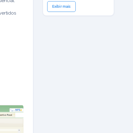
uencial.
Exibir mais
ertidos