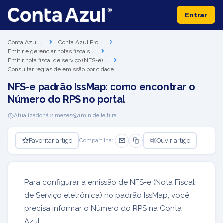
Entrar
Conta Azul
Conta Azul Pro
Emitir e gerenciar notas fiscais
Emitir nota fiscal de serviço (NFS-e)
Consultar regras de emissão por cidade
NFS-e padrão IssMap: como encontrar o
Número do RPS no portal
Atualizado
há 2 meses
1
min de leitura
Favoritar artigo
Ouvir artigo
Compartilhar:
Para configurar a emissão de NFS-e (Nota Fiscal
de Serviço eletrônica) no padrão IssMap, você
precisa informar o Número do RPS na Conta
Azul.