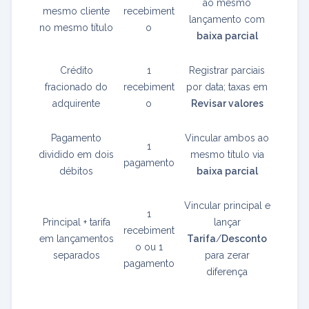
ao mesmo
mesmo cliente
recebiment
lançamento com
no mesmo título
o
baixa parcial
Crédito
1
Registrar parciais
fracionado do
recebiment
por data; taxas em
adquirente
o
Revisar valores
Pagamento
Vincular ambos ao
1
dividido em dois
mesmo título via
pagamento
débitos
baixa parcial
Vincular principal e
1
Principal + tarifa
lançar
recebiment
em lançamentos
Tarifa
/
Desconto
o ou 1
separados
para zerar
pagamento
diferença