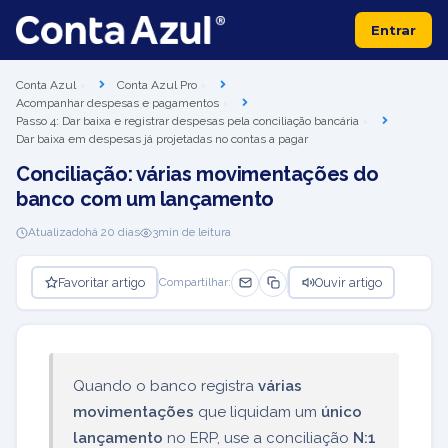
Entrar
Conta Azul
Conta Azul Pro
Acompanhar despesas e pagamentos
Passo 4: Dar baixa e registrar despesas pela conciliação bancária
Dar baixa em despesas já projetadas no contas a pagar
Conciliação: várias movimentações do
banco com um lançamento
Atualizado
há 20 dias
3
min de leitura
Favoritar artigo
Ouvir artigo
Compartilhar:
Quando o banco registra
várias
movimentações
que liquidam um
único
lançamento
no ERP, use a conciliação
N:1