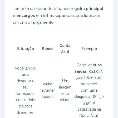
Também use quando o banco registra
principal
e
encargos
em linhas separadas que liquidam
um único lançamento.
Conta
Situação
Banco
Exemplo
Azul
Conciliar
duas
Você lançou
saídas
(R$2.043,
uma
50 e R$260,00)
despesa e
Um
Várias
no banco
seu
lançam
movimen
com
uma
fornecedor
ento
tações
despesa
(R$2.30
emitiu dois
criado
3,50) já
boletos
cadastrada na
diferentes.
Conta Azul.