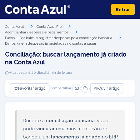
Entrar
Conta Azul
Conta Azul Pro
Acompanhar despesas e pagamentos
Passo 4: Dar baixa e registrar despesas pela conciliação bancária
Dar baixa em despesas já projetadas no contas a pagar
Conciliação: buscar lançamento já criado
na Conta Azul
Atualizado
há 20 dias
2
min de leitura
Favoritar artigo
Ouvir artigo
Compartilhar:
Durante a
conciliação bancária
, você
pode
vincular
uma movimentação do
banco a um
lançamento já criado
no ERP.