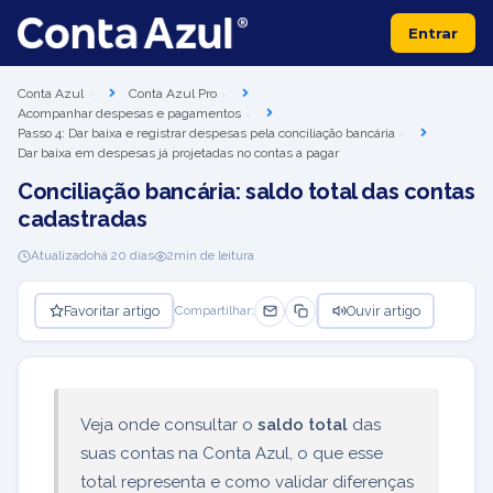
Entrar
Conta Azul
Conta Azul Pro
Acompanhar despesas e pagamentos
Passo 4: Dar baixa e registrar despesas pela conciliação bancária
Dar baixa em despesas já projetadas no contas a pagar
Conciliação bancária: saldo total das contas
cadastradas
Atualizado
há 20 dias
2
min de leitura
Favoritar artigo
Ouvir artigo
Compartilhar:
Veja onde consultar o
saldo total
das
suas contas na Conta Azul, o que esse
total representa e como validar diferenças