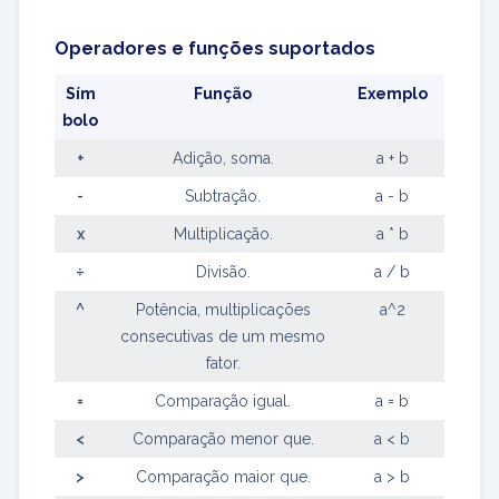
Operadores e funções suportados
Sím
Função
Exemplo
bolo
+
Adição, soma.
a + b
-
Subtração.
a - b
x
Multiplicação.
a * b
÷
Divisão.
a / b
^
Potência, multiplicações
a^2
consecutivas de um mesmo
fator.
=
Comparação igual.
a = b
<
Comparação menor que.
a < b
>
Comparação maior que.
a > b