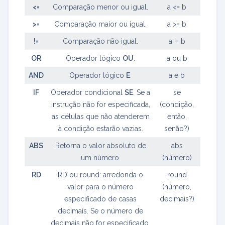
<=
Comparação menor ou igual.
a <= b
>=
Comparação maior ou igual.
a >= b
!=
Comparação não igual.
a != b
OR
Operador lógico
OU
.
a ou b
AND
Operador lógico
E
.
a e b
IF
Operador condicional
SE
. Se a
se
instrução não for especificada,
(condição,
as células que não atenderem
então,
à condição estarão vazias.
senão?)
ABS
Retorna o valor absoluto de
abs
um número.
(número)
RD
RD ou round: arredonda o
round
valor para o número
(número,
especificado de casas
decimais?)
decimais. Se o número de
decimais não for especificado,