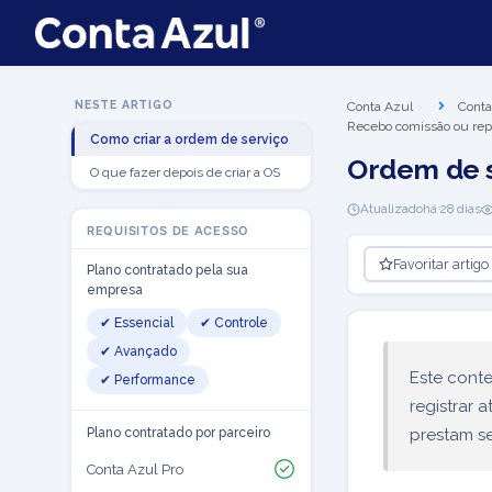
NESTE ARTIGO
Conta Azul
Conta
Recebo comissão ou re
Como criar a ordem de serviço
Ordem de s
O que fazer depois de criar a OS
Atualizado
há 28 dias
REQUISITOS DE ACESSO
Favoritar artigo
Plano contratado pela sua
empresa
✔ Essencial
✔ Controle
✔ Avançado
Este cont
✔ Performance
registrar 
Plano contratado por parceiro
prestam s
Conta Azul Pro