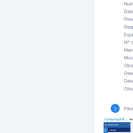
Núm
Data
Pre
Res
Equ
Nº d
Mar
Mod
Obs
Des
Desc
Obs
Para