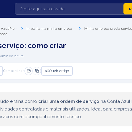
 Azul Pro
Implantar na minha empresa
Minha empresa presta serviç
passe
erviço: como criar
1
min de leitura
Ouvir artigo
Compartilhar:
eúdo ensina como
criar uma ordem de serviço
na Conta Azul 
atividades contratadas e materiais utilizados. Ideal para empres
erviços com acompanhamento técnico.