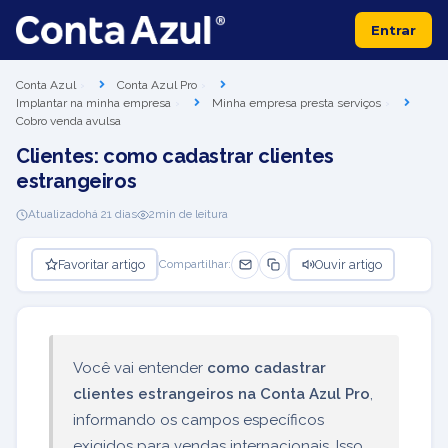
Entrar
Conta Azul
Conta Azul Pro
Implantar na minha empresa
Minha empresa presta serviços
Cobro venda avulsa
Clientes: como cadastrar clientes
estrangeiros
Atualizado
há 21 dias
2
min de leitura
Favoritar artigo
Ouvir artigo
Compartilhar:
Você vai entender
como cadastrar
clientes estrangeiros na Conta Azul Pro
,
informando os campos específicos
exigidos para vendas internacionais. Isso