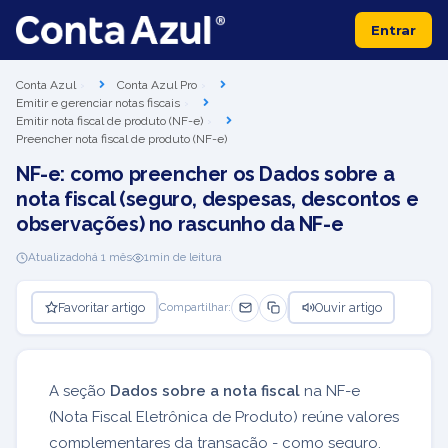
Entrar
Conta Azul
Conta Azul Pro
Emitir e gerenciar notas fiscais
Emitir nota fiscal de produto (NF-e)
Preencher nota fiscal de produto (NF-e)
NF-e: como preencher os Dados sobre a
nota fiscal (seguro, despesas, descontos e
observações) no rascunho da NF-e
Atualizado
há 1 mês
1
min de leitura
Favoritar artigo
Ouvir artigo
Compartilhar:
A seção
Dados sobre a nota fiscal
na NF-e
(Nota Fiscal Eletrônica de Produto) reúne valores
complementares da transação - como seguro,