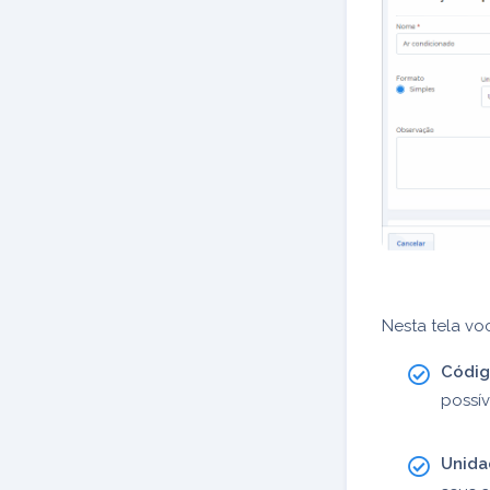
Nesta tela vo
Códig
possív
Unida