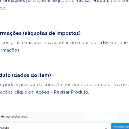
informações
para ajustar alíquotas e
Revisar Produto
para corr
do.
ormações (alíquotas de impostos)
ou corrigir informações de alíquotas de impostos na NF-e, cliqu
formações
.
duto (dados do item)
 podem precisar da correção dos dados do produto. Para inse
rmações, clique em
Ações > Revisar Produto
.