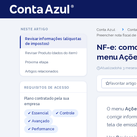
NESTE ARTIGO
Conta Azul
Conta
Preencher nota fiscal de
Revisar informações (alíquotas
de impostos)
NF-e: como
Revisar Produto (dados do item)
menu Açõe
Próxima etapa
Atualizado
há 3 meses
Artigos relacionados
Favoritar artigo
REQUISITOS DE ACESSO
Plano contratado pela sua
empresa
O menu
Açõe
✔ Essencial
✔ Controle
corrigir info
✔ Avançado
tela de emiss
✔ Performance