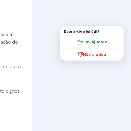
Este artigo foi útil?
fica a
ipação do
Sim, ajudou!
Não ajudou
tro e fora
o dígitos