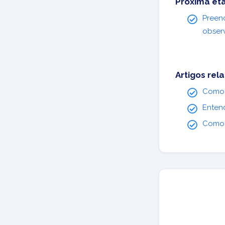
Próxima et
Preenc
obser
Artigos rel
Como 
Enten
Como 