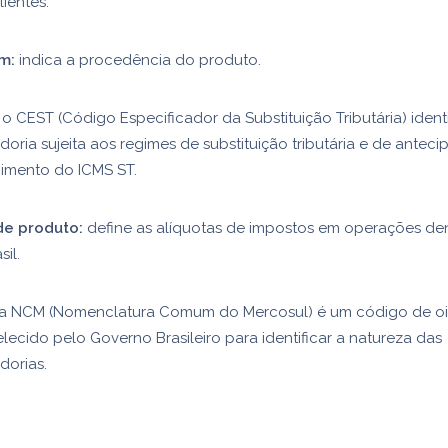
lientes.
m:
indica a procedência do produto.
o CEST (Código Especificador da Substituição Tributária) identi
oria sujeita aos regimes de substituição tributária e de antec
himento do ICMS ST.
de produto:
define as alíquotas de impostos em operações den
sil.
a NCM (Nomenclatura Comum do Mercosul) é um código de oit
lecido pelo Governo Brasileiro para identificar a natureza das
dorias.