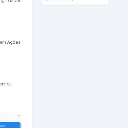
igir dados
e em
Ações
rir ou