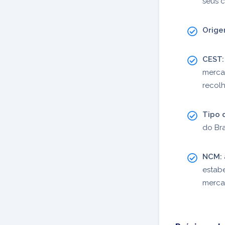
seus c
Orige
CEST:
mercad
recol
Tipo 
do Bra
NCM:
estabe
merca