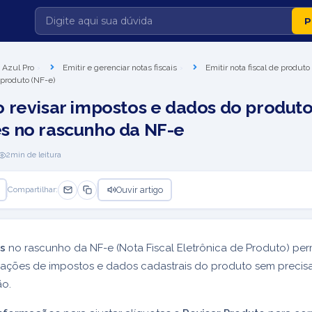
 Azul Pro
Emitir e gerenciar notas fiscais
Emitir nota fiscal de produto
 produto (NF-e)
 revisar impostos e dados do produto
s no rascunho da NF-e
2
min de leitura
Ouvir artigo
Compartilhar:
s
no rascunho da NF-e (Nota Fiscal Eletrônica de Produto) per
rmações de impostos e dados cadastrais do produto sem precisa
ão.