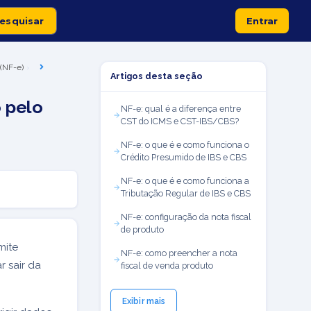
Entrar
 (NF-e)
Artigos desta seção
 pelo
NF-e: qual é a diferença entre
CST do ICMS e CST-IBS/CBS?
NF-e: o que é e como funciona o
Crédito Presumido de IBS e CBS
NF-e: o que é e como funciona a
Tributação Regular de IBS e CBS
NF-e: configuração da nota fiscal
de produto
mite
NF-e: como preencher a nota
r sair da
fiscal de venda produto
Exibir mais