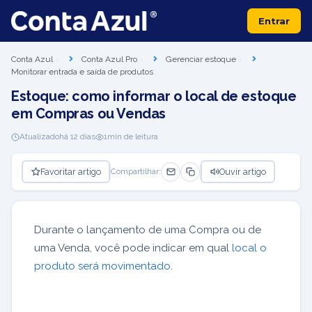
Entrar
Conta Azul
Conta Azul Pro
Gerenciar estoque
Monitorar entrada e saída de produtos
Estoque: como informar o local de estoque
em Compras ou Vendas
Atualizado
há 12 dias
1
min de leitura
Favoritar artigo
Ouvir artigo
Compartilhar:
Durante o lançamento de uma Compra ou de
uma Venda, você pode indicar em qual
local o
produto será movimentado
.