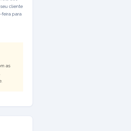
 seu cliente
-feira para
om as
l
e.