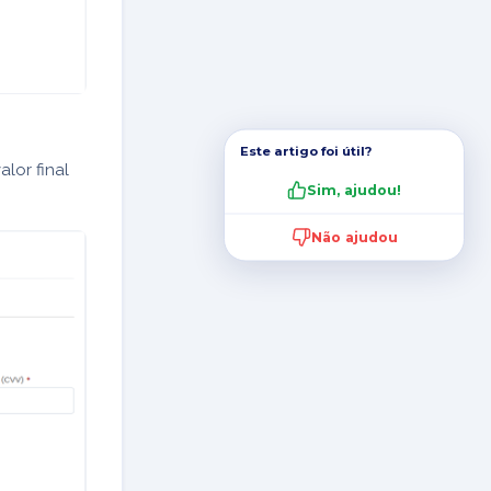
Este artigo foi útil?
lor final
Sim, ajudou!
Não ajudou