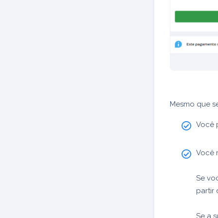
Mesmo que seu
Você 
Você r
Se voc
parti
Se a s