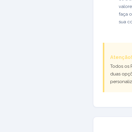
valore
faça o
sua co
Atenção
Todos os 
duas opçõe
personaliz