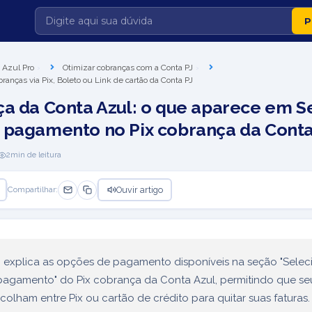
 Azul Pro
Otimizar cobranças com a Conta PJ
branças via Pix, Boleto ou Link de cartão da Conta PJ
ça da Conta Azul: o que aparece em S
 pagamento no Pix cobrança da Conta
2
min de leitura
Ouvir artigo
Compartilhar:
o explica as opções de pagamento disponíveis na seção "Selec
pagamento" do Pix cobrança da Conta Azul, permitindo que se
scolham entre Pix ou cartão de crédito para quitar suas faturas.