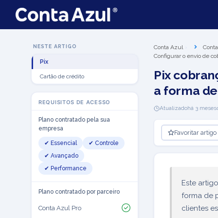
NESTE ARTIGO
Conta Azul
Conta
Configurar o envio de co
Pix
Pix cobran
Cartão de crédito
a forma de
REQUISITOS DE ACESSO
Atualizado
há 3 meses
Plano contratado pela sua
empresa
Favoritar artigo
✔ Essencial
✔ Controle
✔ Avançado
✔ Performance
Este artig
Plano contratado por parceiro
forma de 
clientes e
Conta Azul Pro