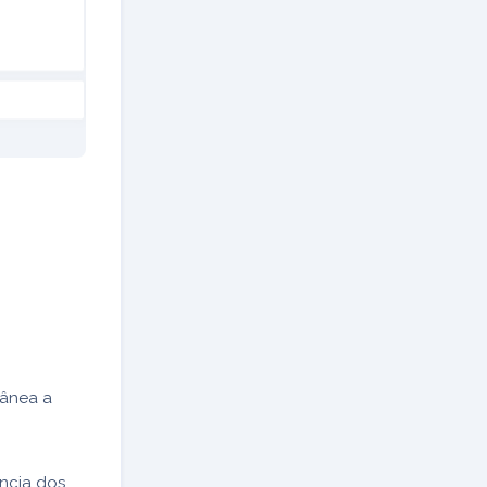
tânea a
ência dos