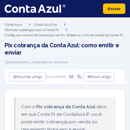
Entrar
Conta Azul
Conta Azul Pro
Otimizar cobranças com a Conta PJ
Configurar o envio de cobranças via Pix, Boleto ou Link de cartão da Conta PJ
Pix cobrança da Conta Azul: como emitir e
enviar
Atualizado
há 3 meses
1
min de leitura
Favoritar artigo
Ouvir artigo
Compartilhar:
Com o
Pix cobrança da Conta Azul
ativo
em sua Conta PJ da ContaAzul IP, você
pode emitir cobranças por venda ou
lançamento financeiro e enviar