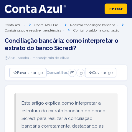
Entrar
Conta Azul
Conta Azul Pro
Realizar conciliação bancária
Corrigir saldo e resolver pendências
Corrigir o saldo na conciliação
Conciliação bancária: como interpretar o
extrato do banco Sicredi?
Atualizado
há 2 meses
1
min de leitura
Favoritar artigo
Ouvir artigo
Compartilhar:
Este artigo explica como interpretar a
estrutura do extrato bancário do banco
Sicredi para realizar a conciliação
bancária corretamente, destacando as