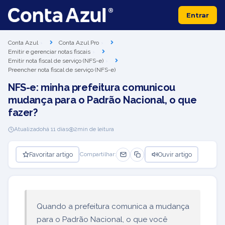
Entrar
Conta Azul
Conta Azul Pro
Emitir e gerenciar notas fiscais
Emitir nota fiscal de serviço (NFS-e)
Preencher nota fiscal de serviço (NFS-e)
NFS-e: minha prefeitura comunicou
mudança para o Padrão Nacional, o que
fazer?
Atualizado
há 11 dias
2
min de leitura
Favoritar artigo
Ouvir artigo
Compartilhar:
Quando a prefeitura comunica a mudança
para o Padrão Nacional, o que você