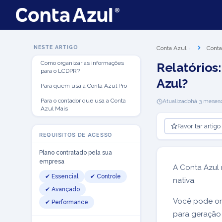
NESTE ARTIGO
Conta Azul
Conta
Como organizar as informações
Relatórios:
para o LCDPR?
Azul?
Para quem usa a Conta Azul Pro
Para o contador que usa a Conta
Atualizado
há 3 meses
Azul Mais
Favoritar artigo
REQUISITOS DE ACESSO
Plano contratado pela sua
empresa
A Conta Azul 
✔ Essencial
✔ Controle
nativa.
✔ Avançado
Você pode or
✔ Performance
para geração 