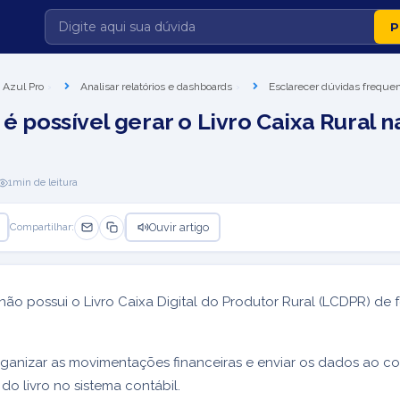
 Azul Pro
Analisar relatórios e dashboards
Esclarecer dúvidas frequen
 é possível gerar o Livro Caixa Rural 
1
min de leitura
Ouvir artigo
Compartilhar:
não possui o Livro Caixa Digital do Produtor Rural (LCDPR) de 
ganizar as movimentações financeiras e enviar os dados ao c
do livro no sistema contábil.