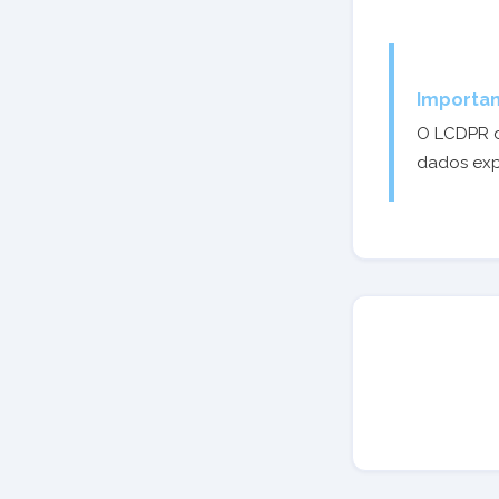
Importan
O LCDPR d
dados exp