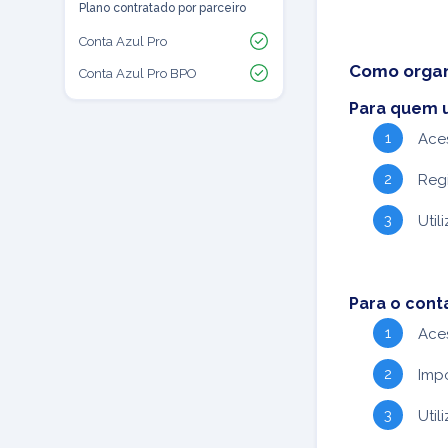
Plano contratado por parceiro
Conta Azul Pro
Como organ
Conta Azul Pro BPO
Para quem u
Ace
Reg
Util
Para o cont
Ace
Imp
Util