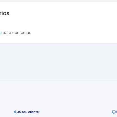
ios
e
para comentar.
Já sou cliente: