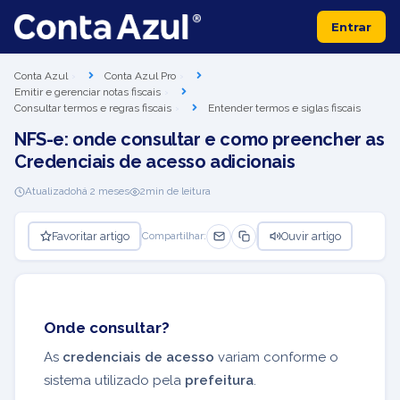
Entrar
Conta Azul
Conta Azul Pro
Emitir e gerenciar notas fiscais
Consultar termos e regras fiscais
Entender termos e siglas fiscais
NFS-e: onde consultar e como preencher as
Credenciais de acesso adicionais
Atualizado
há 2 meses
2
min de leitura
Favoritar artigo
Ouvir artigo
Compartilhar:
Onde consultar?
As
credenciais de acesso
variam conforme o
sistema utilizado pela
prefeitura
.