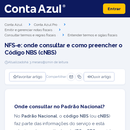
Entrar
Conta Azul
Conta Azul Pro
Emitir e gerenciar notas fiscais
Consultar termos e regras fiscais
Entender termos e siglas fiscais
NFS-e: onde consultar e como preencher o
Código NBS (cNBS)
Atualizado
há 3 meses
1
min de leitura
Favoritar artigo
Ouvir artigo
Compartilhar:
Onde consultar no Padrão Nacional?
No
Padrão Nacional
, o
código NBS
(ou
cNBS
)
faz parte das informações do serviço e está