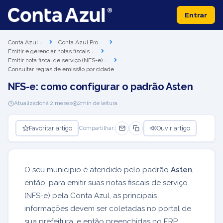
Entrar
Conta Azul
Conta Azul Pro
Emitir e gerenciar notas fiscais
Emitir nota fiscal de serviço (NFS-e)
Consultar regras de emissão por cidade
NFS-e: como configurar o padrão Asten
Atualizado
há 2 meses
2
min de leitura
Favoritar artigo
Ouvir artigo
Compartilhar:
O seu município é atendido pelo padrão
Asten
,
então, para emitir suas notas fiscais de serviço
(NFS-e) pela Conta Azul, as principais
informações devem ser coletadas no portal de
sua prefeitura, e então preenchidas no ERP.