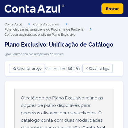
Entrar
Conta Azul
Conta Azul Mais
Potencializar as vantagens do Programa de Parceria
Controlar assinaturas e lote do Plano Exclusivo
Plano Exclusivo: Unificação de Catálogo
Atualizado
há 6 dias
2
min de leitura
Favoritar artigo
Ouvir artigo
Compartilhar:
O catálogo do Plano Exclusivo reúne as
opções de plano disponíveis para
parceiros ativarem para seus clientes. O
catálogo conta com duas modalidades
disponíveis para contratação:
Conta Azul