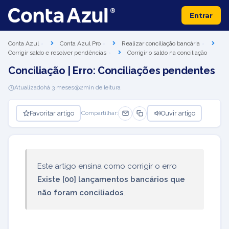
Entrar
Conta Azul
Conta Azul Pro
Realizar conciliação bancária
Corrigir saldo e resolver pendências
Corrigir o saldo na conciliação
Conciliação | Erro: Conciliações pendentes
Atualizado
há 3 meses
2
min de leitura
Favoritar artigo
Ouvir artigo
Compartilhar:
Este artigo ensina como corrigir o erro
Existe [00] lançamentos bancários que
não foram conciliados
.